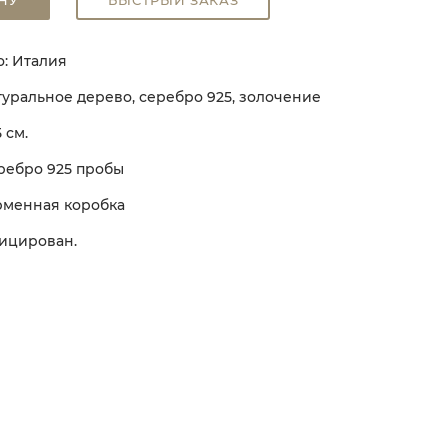
НУ
БЫСТРЫЙ ЗАКАЗ
: Италия
туральное дерево, серебро 925, золочение
5 см.
ребро 925 пробы
рменная коробка
ицирован.