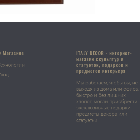
О Магазине
ITALY DECOR - интернет-
магазин скульптур и
статуэток, подарков и
Технологии
предметов интерьера
Уход
Мы работаем, чтобы вы, не
выходя из дома или офиса,
быстро и без лишних
хлопот, могли приобрести
эксклюзивные подарки,
предметы декора или
статуэтки