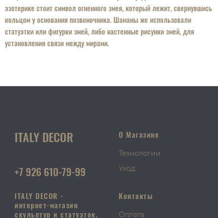
эзотерике стоит символ огненного змея, который лежит, свернувшись
кольцом у основания позвоночника. Шаманы же использовали
статуэтки или фигурки змей, либо настенные рисунки змей, для
установления связи между мирами.
ITALY DECOR
О Магазине
Технологии
+7 926 610-79-99
Уход
ITALY DECOR -
Контакты
интернет-магазин
скульптур и статуэток,
Оплата